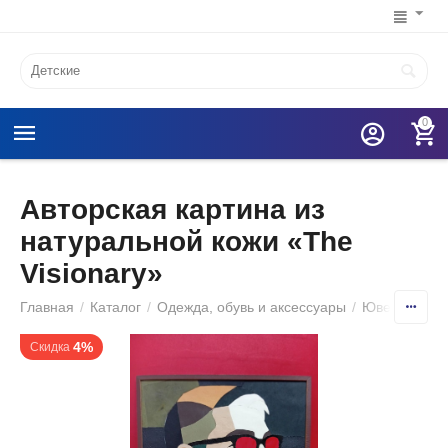
0
Авторская картина из
натуральной кожи «The
Visionary»
Главная
/
Каталог
/
Одежда, обувь и аксессуары
/
Ювелирные 
4%
Скидка