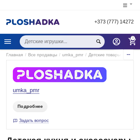
+373 (777) 14272
0
Главная
/
Все продавцы
/
umka_pmr
/
Детские товары
/
Игры и
umka_pmr
Подробнее
Задать вопрос