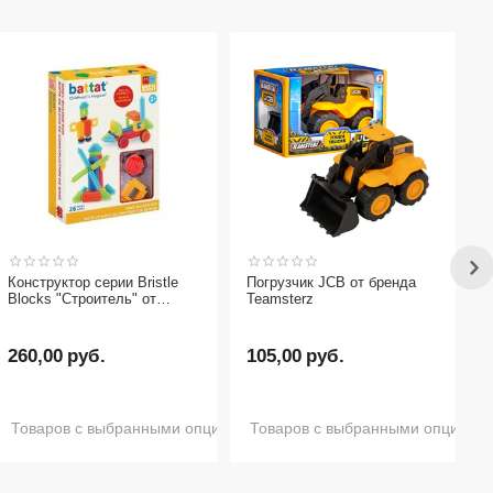
Конструктор серии Bristle
Погрузчик JCB от бренда
Blocks "Строитель" от
Teamsterz
бренда Battat, 36 деталей
260,00
руб.
105,00
руб.
Товаров с выбранными опциями нет в наличии
Товаров с выбранными опциями 