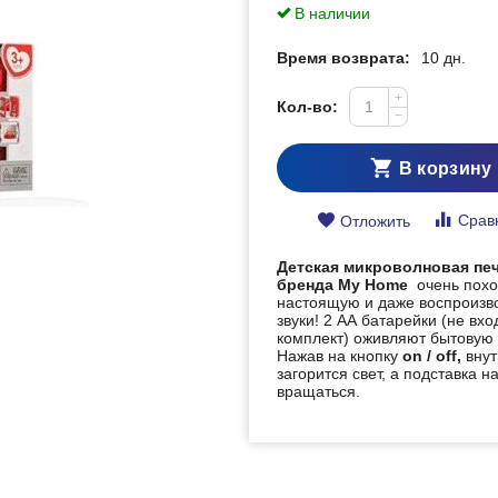
В наличии
Время возврата:
10 дн.
+
Кол-во:
−
В корзину
Срав
Отложить
Детская микроволновая пе
бренда My Home
очень похо
настоящую и даже воспроизво
звуки! 2 АА батарейки (не вхо
комплект) оживляют бытовую 
Нажав на кнопку
on / off,
внут
загорится свет, а подставка н
вращаться.