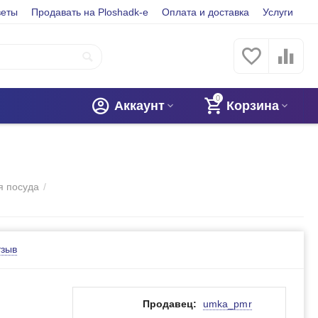
веты
Продавать на Ploshadk-e
Оплата и доставка
Услуги
0
Аккаунт
Корзина
я посуда
/
тзыв
Продавец:
umka_pmr