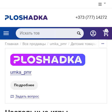
+373 (777) 14272
0
Главная
/
Все продавцы
/
umka_pmr
/
Детские товары
/
Игры и
umka_pmr
Подробнее
Задать вопрос