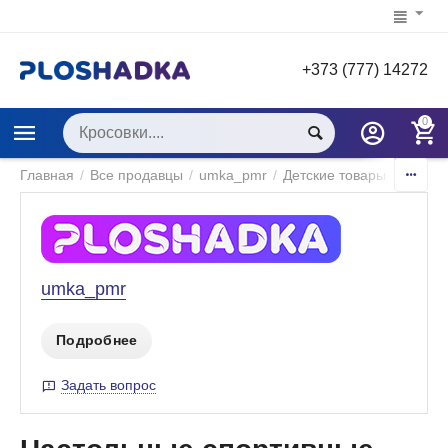
+373 (777) 14272
0
Главная
/
Все продавцы
/
umka_pmr
/
Детские товары
/
Игры и
umka_pmr
Подробнее
Задать вопрос