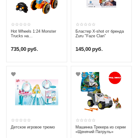
Hot Wheels 1:24 Monster
Бластер X-shot от бренда
Trucks на
Zuru "Faze Clan"
радиоуправлении
«Риномит»
735,00
руб.
145,00
руб.
Детское игровое трюмо
Машинка Трекера из серии
«Щенячий Патруль»