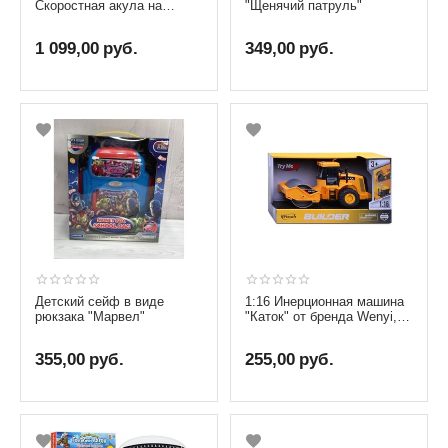
Скоростная акула на
"Щенячий патруль"
радиоуправлении
1 099,00
руб.
349,00
руб.
Детский сейф в виде
1:16 Инерционная машина
рюкзака "Марвел"
"Каток" от бренда Wenyi,
со светом и звуком
355,00
руб.
255,00
руб.