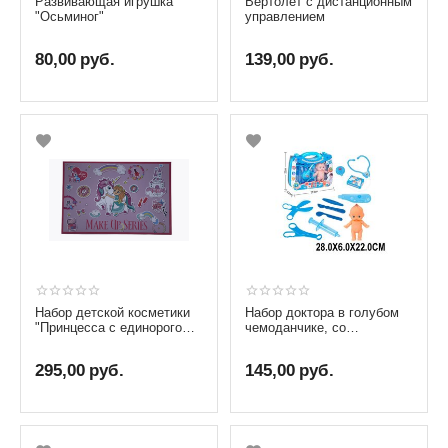
Развивающая игрушка
Вертолет с дистанционным
"Осьминог"
управлением
80,00
руб.
139,00
руб.
Набор детской косметики
Набор доктора в голубом
"Принцесса с единорогом"
чемоданчике, со
(косметика + плетение
световыми и звуковыми
браслетов)
эффектами
295,00
руб.
145,00
руб.