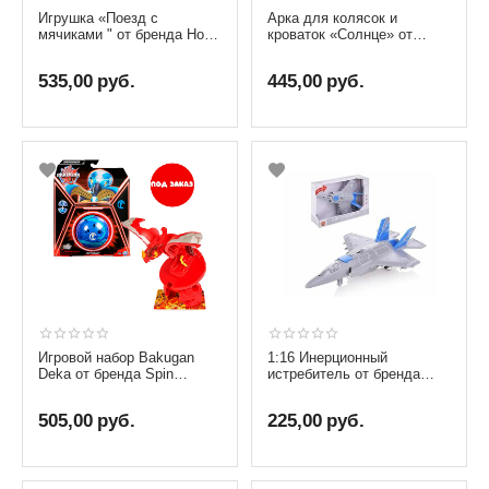
Игрушка «Поезд с
Арка для колясок и
мячиками " от бренда Hola
кроваток «Солнце» от
Toys
бренда Hola Toys
535,00
руб.
445,00
руб.
Игровой набор Bakugan
1:16 Инерционный
Deka от бренда Spin
истребитель от бренда
Master
Wenyi, со светом и звуком
505,00
руб.
225,00
руб.