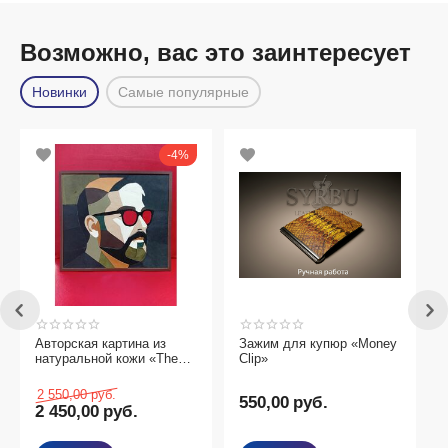
Возможно, вас это заинтересует
Новинки
Самые популярные
4%
Авторская картина из
Зажим для купюр «Money
3
натуральной кожи «The
Clip»
Visionary»
2 550,00
руб.
550,00
руб.
2 450,00
руб.