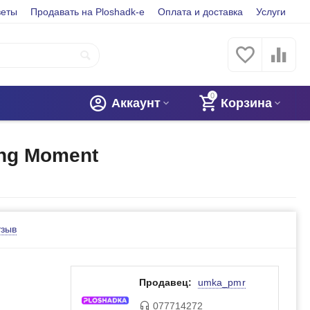
веты
Продавать на Ploshadk-e
Оплата и доставка
Услуги
0
Аккаунт
Корзина
ing Moment
oment
тзыв
Продавец:
umka_pmr
077714272