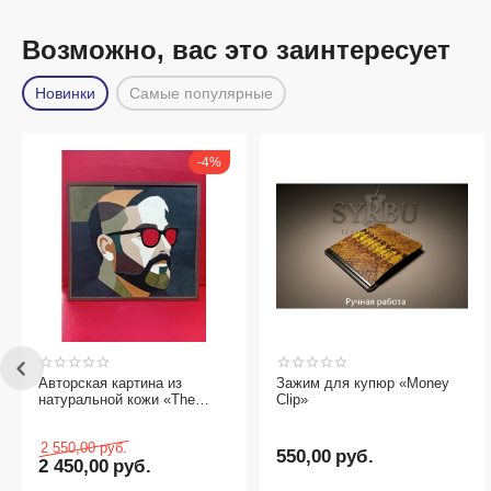
Возможно, вас это заинтересует
Новинки
Самые популярные
4%
кая картина из
Зажим для купюр «Money
3-Д пазл
льной кожи «The
Clip»
ry»
00
руб.
550,00
руб.
89,00
р
,00
руб.