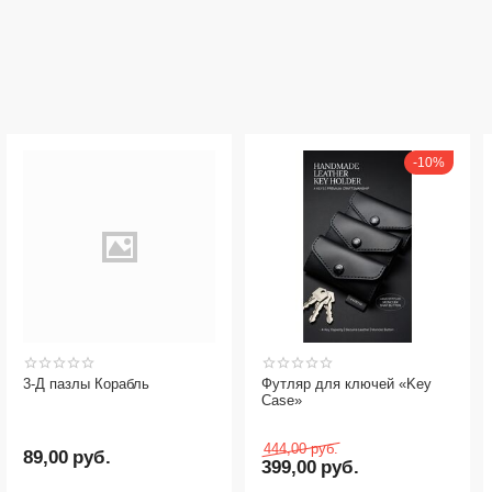
10%
ы Корабль
Футляр для ключей «Key
Сумка - ме
Case»
444,00
руб.
уб.
1 900,00
399,00
руб.