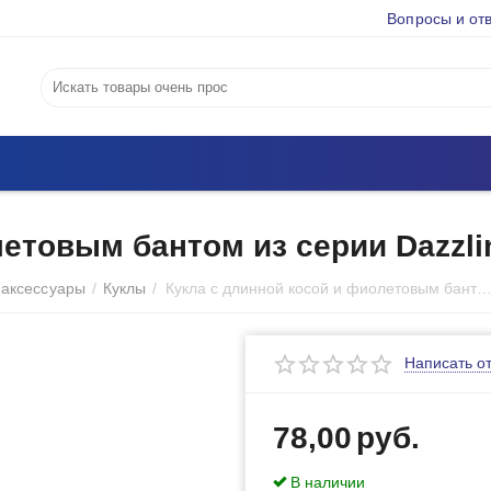
Вопросы и от
летовым бантом из серии Dazzl
 аксессуары
/
Куклы
/
Кукла с длинной косой и фиолетовым бантом из серии Dazzling M
Написать о
78,00
руб.
В наличии