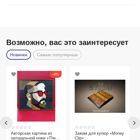
Возможно, вас это заинтересует
Новинки
Самые популярные
4%
рская картина из
Зажим для купюр «Money
3-Д пазлы 
ральной кожи «The
Clip»