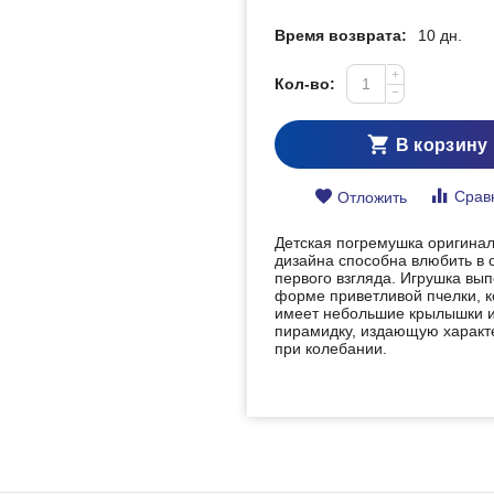
Время возврата:
10 дн.
+
Кол-во:
−
В корзину
Срав
Отложить
Детская погремушка оригина
дизайна способна влюбить в 
первого взгляда. Игрушка вы
форме приветливой пчелки, 
имеет небольшие крылышки и
пирамидку, издающую характ
при колебании.