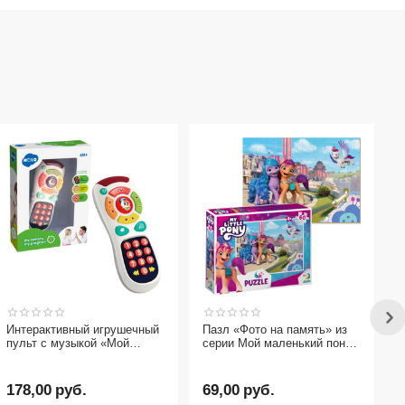
Интерактивный игрушечный
Пазл «Фото на память» из
пульт с музыкой «Мой
серии Мой маленький пони
пульт» от бренда Hola Toys
от бренда Dodo, 60
элементов
178,00
руб.
69,00
руб.