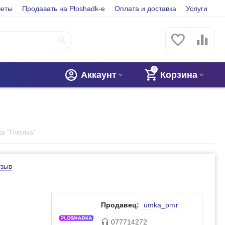
веты
Продавать на Ploshadk-e
Оплата и доставка
Услуги
0
Аккаунт
Корзина
а "Пчелка"
тзыв
Продавец:
umka_pmr
077714272