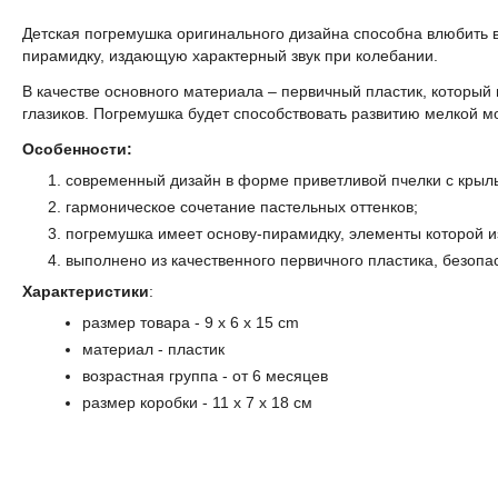
Детская погремушка оригинального дизайна способна влюбить в
пирамидку, издающую характерный звук при колебании.
В качестве основного материала – первичный пластик, который
глазиков. Погремушка будет способствовать развитию мелкой мо
Особенности:
современный дизайн в форме приветливой пчелки с кры
гармоническое сочетание пастельных оттенков;
погремушка имеет основу-пирамидку, элементы которой и
выполнено из качественного первичного пластика, безопа
Характеристики
:
размер товара - 9
x 6 x 15 cm
материал - пластик
возрастная группа - от 6 месяцев
размер коробки - 11
x 7 x 18 cм