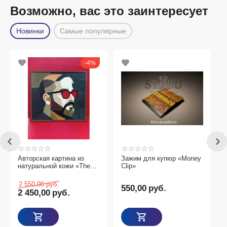
Возможно, вас это заинтересует
Новинки
Самые популярные
4%
Авторская картина из
Зажим для купюр «Money
натуральной кожи «The
Clip»
Visionary»
2 550,00
руб.
550,00
руб.
2 450,00
руб.