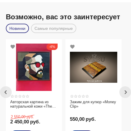
Возможно, вас это заинтересует
Новинки
Самые популярные
4%
Авторская картина из
Зажим для купюр «Money
3-
натуральной кожи «The
Clip»
Visionary»
2 550,00
руб.
550,00
руб.
8
2 450,00
руб.