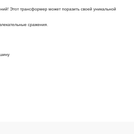
ений! Этот трансформер может поразить своей уникальной
увлекательные сражения.
ашину