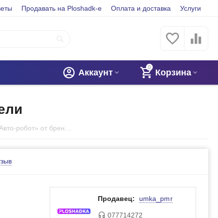
веты
Продавать на Ploshadk-e
Оплата и доставка
Услуги
0
Аккаунт
Корзина
ели
Робот трансформер «Авто-робот» от бренда Essa Toys, 2 модели
тзыв
Продавец:
umka_pmr
077714272