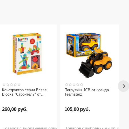
Конструктор серии Bristle
Погрузчик JCB от бренда
Blocks "Строитель" от
Teamsterz
бренда Battat, 36 деталей
260,00
руб.
105,00
руб.
Товаров с выбранными опциями нет в наличии
Товаров с выбранными опциями 