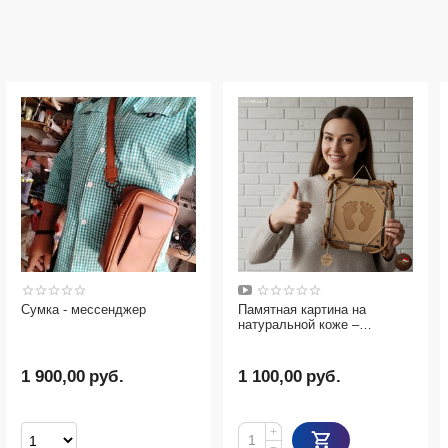
Памятная картина на
Конструктор серии Bristle
натуральной коже –
Blocks "Строитель" от
оригинальный подарок
бренда Battat, 36 деталей
1 100,00
руб.
260,00
руб.
+
Товаров с выбранными опц