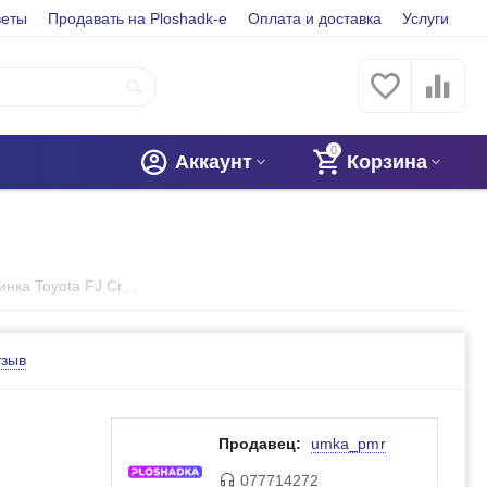
веты
Продавать на Ploshadk-e
Оплата и доставка
Услуги
0
Аккаунт
Корзина
1:32 Металлическая машинка Toyota FJ Cruiser
тзыв
Продавец:
umka_pmr
077714272