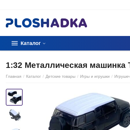
Каталог
1:32 Металлическая машинка T
Главная
/
Каталог
/
Детские товары
/
Игры и игрушки
/
Игруше