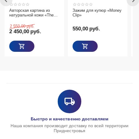
из
Зажим для купюр «Money
3-Д пазлы Корабль
«The
Clip»
550,00
руб.
89,00
руб.
Товаров с выбранными 
Быстро и качественно доставляем
Наша компания производит доставку по всей территории
Приднестровья