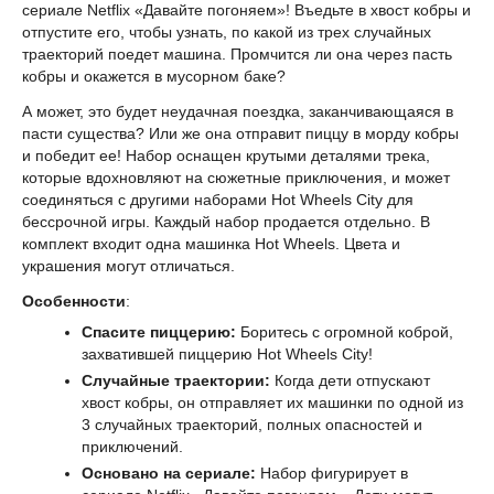
сериале Netflix «Давайте погоняем»! Въедьте в хвост кобры и
отпустите его, чтобы узнать, по какой из трех случайных
траекторий поедет машина. Промчится ли она через пасть
кобры и окажется в мусорном баке?
А может, это будет неудачная поездка, заканчивающаяся в
пасти существа? Или же она отправит пиццу в морду кобры
и победит ее! Набор оснащен крутыми деталями трека,
которые вдохновляют на сюжетные приключения, и может
соединяться с другими наборами Hot Wheels City для
бессрочной игры. Каждый набор продается отдельно. В
комплект входит одна машинка Hot Wheels. Цвета и
украшения могут отличаться.
Особенности
:
Спасите пиццерию:
Боритесь с огромной коброй,
захватившей пиццерию Hot Wheels City!
Случайные траектории:
Когда дети отпускают
хвост кобры, он отправляет их машинки по одной из
3 случайных траекторий, полных опасностей и
приключений.
Основано на сериале:
Набор фигурирует в