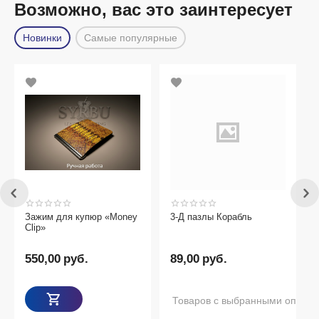
Возможно, вас это заинтересует
Новинки
Самые популярные
м для купюр «Money
3-Д пазлы Корабль
,00
руб.
89,00
руб.
Товаров с выбранными опциями нет в н