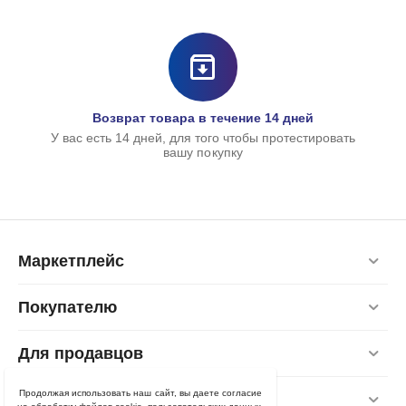
Футляр дл
Case»
444,00
руб
399,00
р
Возврат товара в течение 14 дней
У вас есть 14 дней, для того чтобы протестировать
вашу покупку
Маркетплейс
Покупателю
Для продавцов
Продолжая использовать наш сайт, вы даете согласие
Контакты