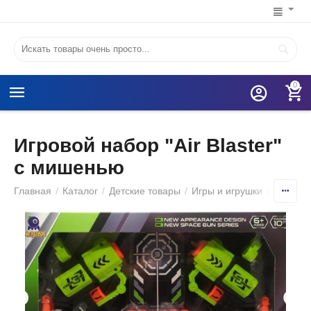
0
Игровой набор "Air Blaster"
с мишенью
Главная
/
Каталог
/
Детские товары
/
Игры и игрушки
/
Игруше