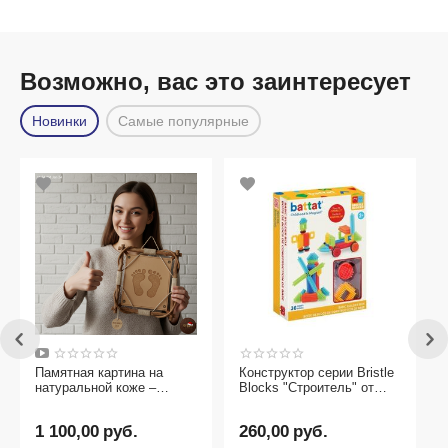
Возможно, вас это заинтересует
Новинки
Самые популярные
 на
Конструктор серии Bristle
 –
Blocks "Строитель" от
дарок
бренда Battat, 36 деталей
260,00
руб.