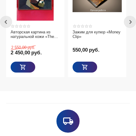
торская картина из
Зажим для купюр «Money
3-Д пазл
туральной кожи «The
Clip»
ionary»
550,00
руб.
550,00
руб.
89,00
р
450,00
руб.
Товаров