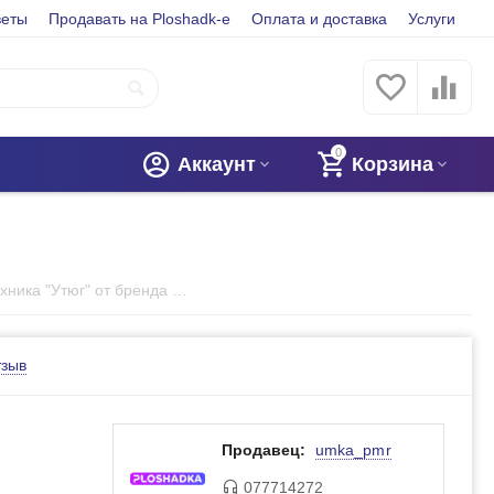
веты
Продавать на Ploshadk-e
Оплата и доставка
Услуги
0
Аккаунт
Корзина
Детская бытовая техника "Утюг" от бренда My Home
тзыв
Продавец:
umka_pmr
077714272