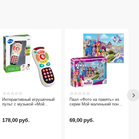
Интерактивный игрушечный
Пазл «Фото на память» из
пульт с музыкой «Мой
серии Мой маленький пони
пульт» от бренда Hola Toys
от бренда Dodo, 60
элементов
178,00
руб.
69,00
руб.