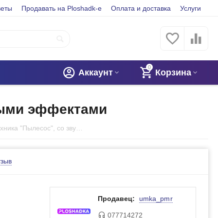
веты
Продавать на Ploshadk-e
Оплата и доставка
Услуги
0
Аккаунт
Корзина
выми эффектами
Детская бытовая техника "Пылесос", со звуковыми и световыми эффектами
тзыв
Продавец:
umka_pmr
077714272