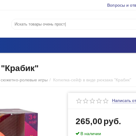
Вопросы и от
 "Крабик"
 сюжетно-ролевые игры
/
Копилка-сейф в виде рюкзака "Крабик"
Написать о
265,00
руб.
В наличии