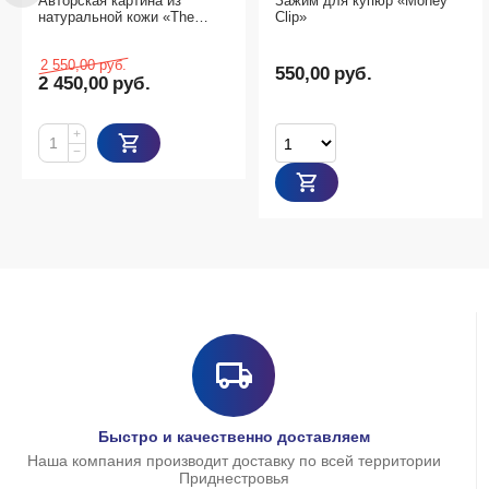
Зажим для купюр «Money
3-Д пазлы Корабль
e
Clip»
550,00
руб.
89,00
руб.
Товаров с выбранными
Быстро и качественно доставляем
Наша компания производит доставку по всей территории
Приднестровья