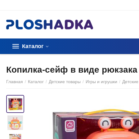
Каталог
Копилка-сейф в виде рюкзака
Главная
/
Каталог
/
Детские товары
/
Игры и игрушки
/
Детские