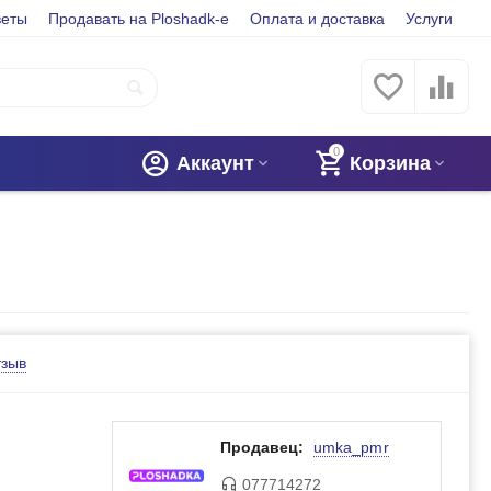
веты
Продавать на Ploshadk-e
Оплата и доставка
Услуги
0
Аккаунт
Корзина
тзыв
Продавец:
umka_pmr
077714272