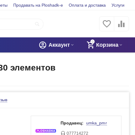
веты
Продавать на Ploshadk-e
Оплата и доставка
Услуги
0
Аккаунт
Корзина
30 элементов
тзыв
Продавец:
umka_pmr
077714272