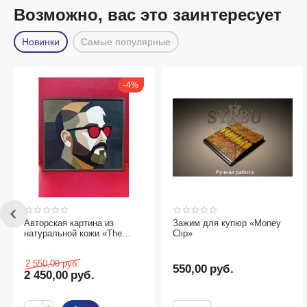
Возможно, вас это заинтересует
Новинки
Самые популярные
4%
з
Зажим для купюр «Money
3-Д пазлы Корабль
The
Clip»
550,00
руб.
89,00
руб.