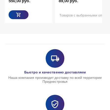
уб.
89,00
руб.
Товаров с выбранными опциями нет в наличи
Быстро и качественно доставляем
Наша компания производит доставку по всей территории
Приднестровья