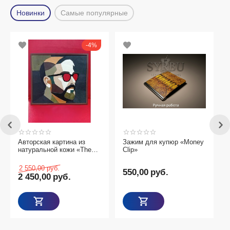
Новинки
Самые популярные
4%
Авторская картина из
Зажим для купюр «Money
3-
натуральной кожи «The
Clip»
Visionary»
2 550,00
руб.
550,00
руб.
8
2 450,00
руб.
Т