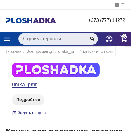
+373 (777) 14272
0
Главная
/
Все продавцы
/
umka_pmr
/
Детские товары
/
Детски
umka_pmr
Подробнее
Задать вопрос