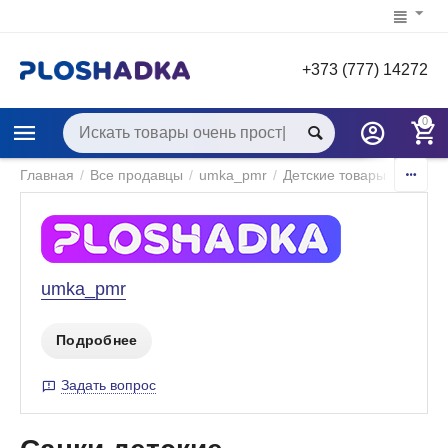
+373 (777) 14272
0
Главная
/
Все продавцы
/
umka_pmr
/
Детские товары
/
Детски
umka_pmr
Подробнее
Задать вопрос