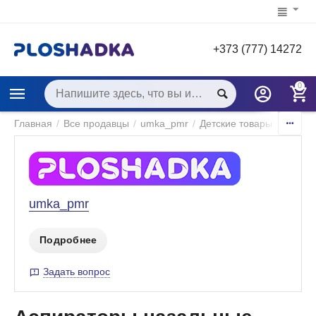
+373 (777) 14272
0
Главная
/
Все продавцы
/
umka_pmr
/
Детские товары
/
Товар
umka_pmr
Подробнее
Задать вопрос