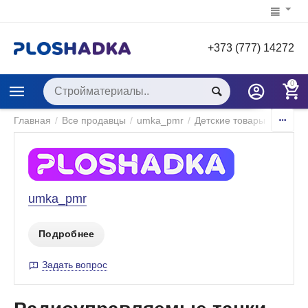
+373 (777) 14272
0
Главная
/
Все продавцы
/
umka_pmr
/
Детские товары
/
Игры и
umka_pmr
Подробнее
Задать вопрос