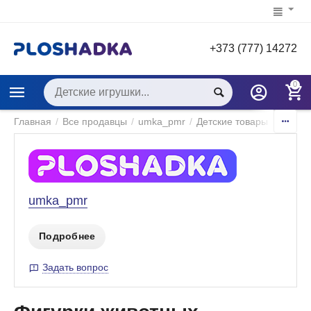
+373 (777) 14272
0
Главная
/
Все продавцы
/
umka_pmr
/
Детские товары
/
Игры и
umka_pmr
Подробнее
Задать вопрос