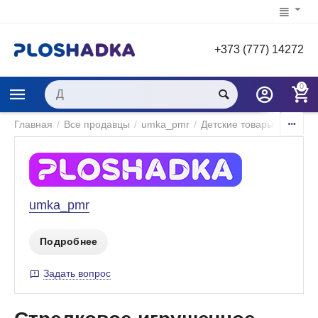
+373 (777) 14272
0
Главная
/
Все продавцы
/
umka_pmr
/
Детские товары
/
Игры и
umka_pmr
Подробнее
Задать вопрос