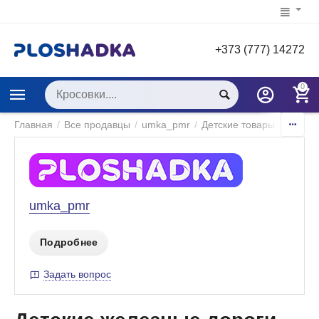
+373 (777) 14272
0
Главная
/
Все продавцы
/
umka_pmr
/
Детские товары
/
Игры и
umka_pmr
Подробнее
Задать вопрос