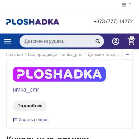
+373 (777) 14272
0
Главная
/
Все продавцы
/
umka_pmr
/
Детские товары
/
Игры и
umka_pmr
Подробнее
Задать вопрос