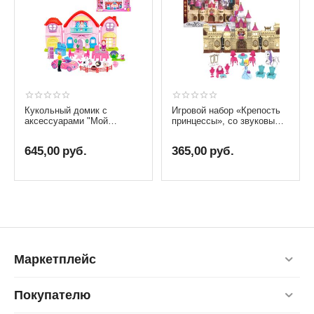
Кукольный домик с
Игровой набор «Крепость
аксессуарами "Мой
принцессы», со звуковыми
счастливый дом", со
и световыми эффектами
звуковыми и световыми
645,00
руб.
365,00
руб.
эффектами
Маркетплейс
Покупателю