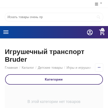
0
Игрушечный транспорт
Bruder
Главная
/
Каталог
/
Детские товары
/
Игры и игрушки
/
Игруше
Категории
В этой категории нет товаров