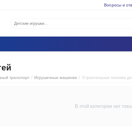
Вопросы и от
тей
чный транспорт
/
Игрушечные машинки
/
Строительная техника дл
В этой категории нет тов