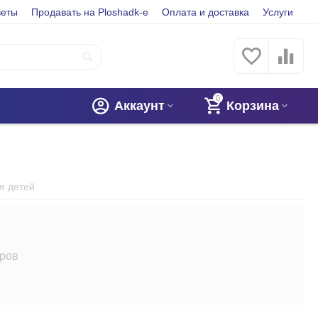
веты
Продавать на Ploshadk-e
Оплата и доставка
Услуги
0
Аккаунт
Корзина
я детей
аров