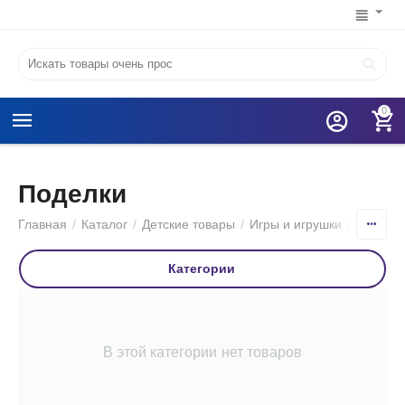
0
Поделки
Главная
/
Каталог
/
Детские товары
/
Игры и игрушки
/
Хобби и
Категории
В этой категории нет товаров