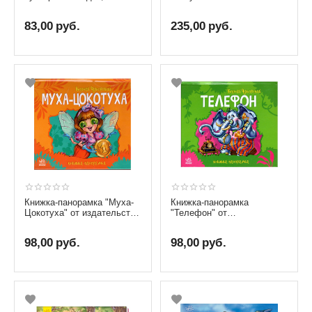
пословицы, поговорки" от
от издательства Кристалл
издательства Кристалл
Бук
83,00
руб.
235,00
руб.
Бук
Книжка-панорамка "Муха-
Книжка-панорамка
Цокотуха" от издательства
"Телефон" от
Ранок
издательства Ранок
98,00
руб.
98,00
руб.