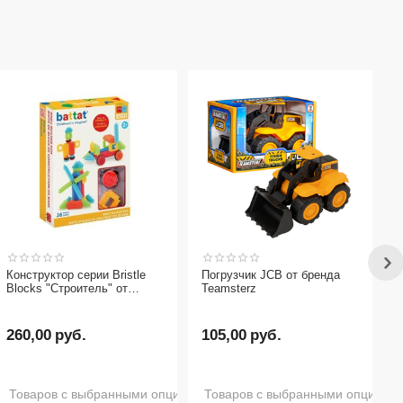
Конструктор серии Bristle
Погрузчик JCB от бренда
Blocks "Строитель" от
Teamsterz
бренда Battat, 36 деталей
260,00
руб.
105,00
руб.
Товаров с выбранными опциями нет в наличии
Товаров с выбранными опциями 