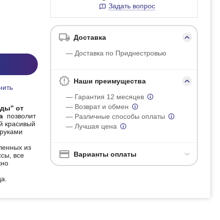
Задать вопрос
Доставка
— Доставка по Приднестровью
Наши преимущества
нить
— Гарантия 12 месяцев
— Возврат и обмен
жды” от
та
позволит
— Различные способы оплаты
й красивый
— Лучшая цена
 руками
ленных из
Варианты оплаты
сы, все
жно
да.