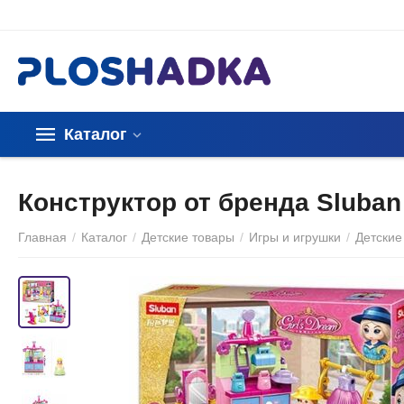
Каталог
Конструктор от бренда Sluban
Главная
/
Каталог
/
Детские товары
/
Игры и игрушки
/
Детские