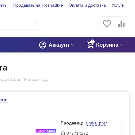
веты
Продавать на Ploshadk-e
Оплата и доставка
Услуги
0
Аккаунт
Корзина
та
Конструктор от бренда Sluban “Магазин одежды”, 103 элемента
тзыв
Продавец:
umka_pmr
077714272